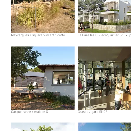
Meyrargues / square Vincent Scotto
La Fare les O. / écoquartier St Exu
Carqueiranne / maison G
Grasse / gare SNCF