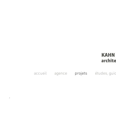
accueil
agence
projets
études, gui