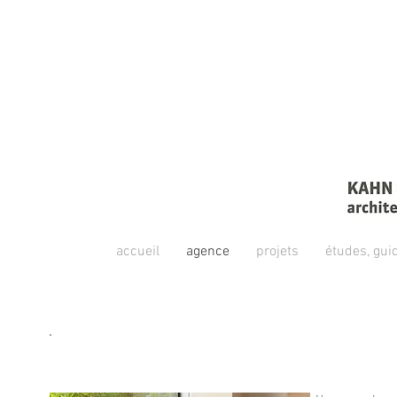
accueil
agence
projets
études, gui