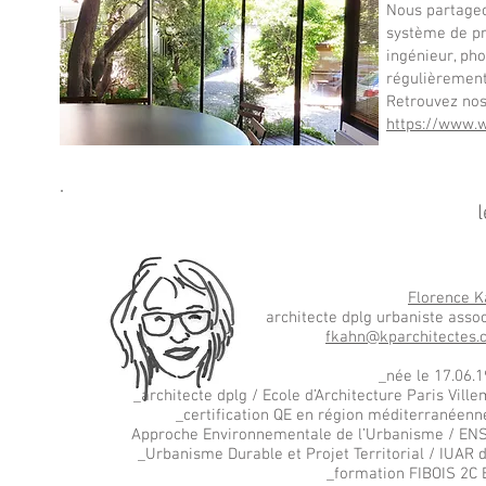
Nous partageo
système de pro
ingénieur, pho
régulièrement
Retrouvez nos 
https://www.
Florence 
architecte dplg urbaniste asso
fkahn@kparchitectes.
_née le 17.06.
_architecte dplg / Ecole d’Architecture Paris Vill
_certification QE en région méditerranéenn
Approche Environnementale de l’Urbanisme / E
_Urbanisme Durable et Projet Territorial / IUAR d
_formation FIBOIS 2C