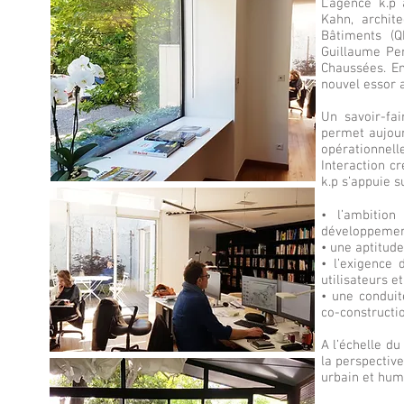
L’agence k.p
Kahn, archit
Bâtiments (Q
Guillaume Per
Chaussées. E
nouvel essor a
Un savoir-fa
permet aujour
opérationnelle
Interaction c
k.p s’appuie s
• l’ambition
développemen
• une aptitude
• l’exigence 
utilisateurs e
• une condui
co-constructi
A l’échelle du
la perspectiv
urbain et huma