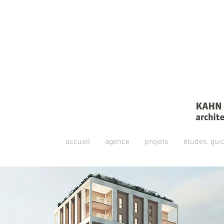
accueil
agence
projets
études, gui