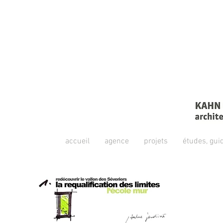
accueil
agence
projets
études, gui