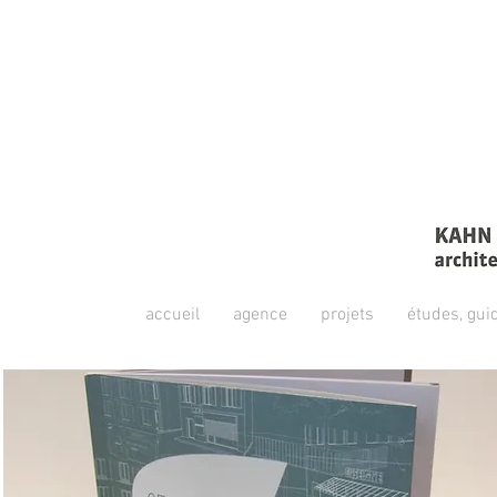
accueil
agence
projets
études, gui